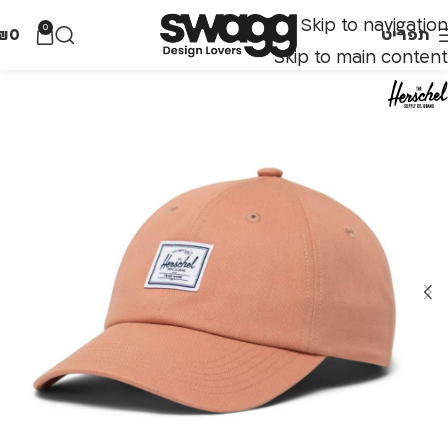
Skip to navigation
0
תפריט
0
₪
Skip to main content