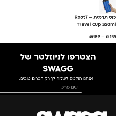
מידה
+3
מ
כוס תרמית – Root7
מותגים
TROIKA
מ
Travel Cup 350ml
₪
189
–
₪
155
מתאים ל
מ
גברים
,
נשים
הצטרפו לניוזלטר של
SWAGG
אנחנו הולכים לשלוח לך רק דברים טובים.