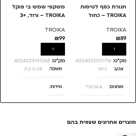
חגורת כסף לטיסות
משקפי שמש בי פוקל
מש
TROIKA – כחול
TROIKA – ורוד, +3
OIKA
KA
TROIKA
TROIKA
99
₪
99
₪
89
הוספה לסל
הוספה לסל
מק”ט:
4024023021756
מק”ט:
4024023191268
מק
צבע
כחול
משקל
0.08 ק"ג
מ
מותגים
TROIKA
מידות
מ
25 × 13.5 × 4
מתאים ל
סנטימטרים
גברים
,
חיילים
,
טיולים
,
מוצרים אחרונים שצפית בהם
נסיעות
,
נשים
צבע
ורוד
צ