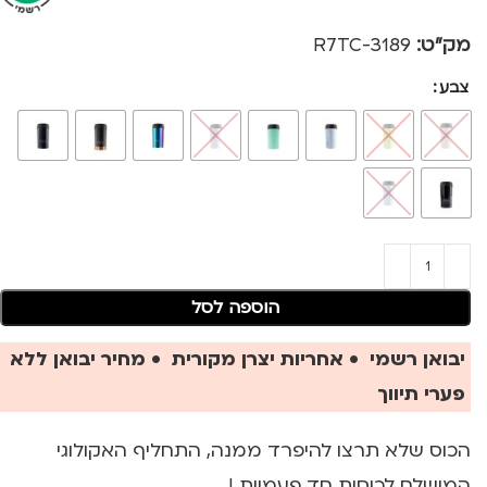
מק"ט:
3189-R7TC
צבע
הוספה לסל
יבואן רשמי • אחריות יצרן מקורית • מחיר יבואן ללא
פערי תיווך
הכוס שלא תרצו להיפרד ממנה, התחליף האקולוגי
המושלם לכוסות חד פעמיות !