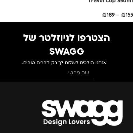
Travel Cup 350ml
מ
גברים
,
נשים
גברים
,
נשים
₪
189
–
₪
155
הצטרפו לניוזלטר של
SWAGG
אנחנו הולכים לשלוח לך רק דברים טובים.
צרפו אותי למועדון