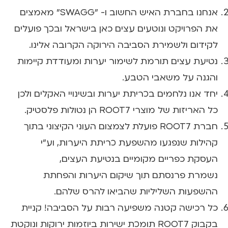
אנחנו בחברת האיש החשוב ו- "SWAGG" מאמצים
את הפרויקט ונוטעים עצים כאן בישראל ובכך פועלים
לקידום ולשמירת הסביבה הירוקה הקרובה אלינו.
נטיעת עצים תורמת לשימור יערות ומעודדת קיימות
והגנה על משאבי הטבע.
יחד אנו נלחמים בכריתת יערות ובשינויי האקלים ולכן
כל האריזות של מוצרי ROOT7 הן נטולות פלסטיק.
חברת ROOT7 פועלת לצמצום העוני הקיצוני בתוך
קהילות שנפגעו מהשפעת כריתת היערות, וע"י
העסקת כפריים מקומיים בנטיעת העצים,
נשמרת פרנסתם תוך שיקום היערות והפחתת
ההשפעות השליליות שהביאו להרס שלהם.
כל רכישה קטנה משפיעה רבות על הסביבה! קניית
בקבוק ROOT7 תומכת ישירות ביוזמות ירוקות ונוקטת