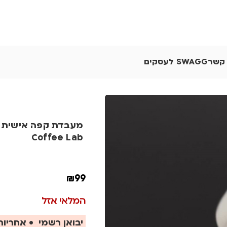
 קשר
SWAGG לעסקים
Coffee Lab
₪
99
המלאי אזל
יבואן רשמי • אחריות 