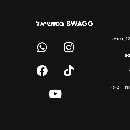
SWAGG בסושיאל
אן:
ת:
054-