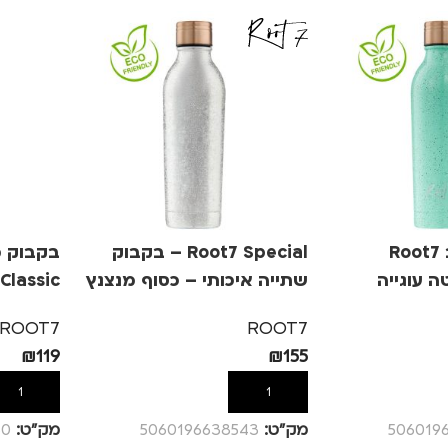
בקבוק מעוצב Root7
Root7 Special – בקבוק
שתייה איכותי – כסוף מנצנץ
350ML
ROOT7
ROOT7
₪
119
₪
155
הוספה לסל
הוספה לס
506019
מק”ט:
5060196638543
מק”ט:
50