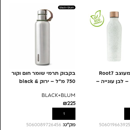
בקבוק מעוצב Root7
בקבוק תרמי שומר חום וקור
בק
Classic – לבן עוגייה –
750 מ"ל – ירוק black &
um
blum
UM
BLACK+BLUM
02
₪
225
ל
הוספה לסל
50601966392
מק”ט:
5060089726456
מק