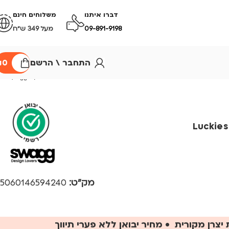
דברו איתנו
משלוחים חינם
09-891-9198
מעל 349 ש״ח
התחבר \ הרשם
0
₪
מעבדת קפה אישית Luckies
מק"ט:
5060146594240
יצרן מקורית • מחיר יבואן ללא פערי תיווך