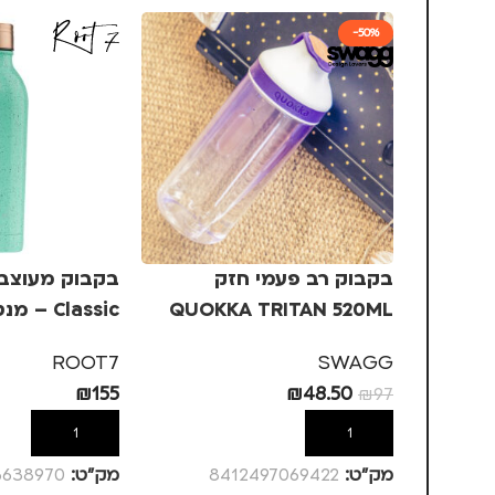
-50%
בקבוק רב פעמי חזק
QUOKKA TRITAN 520ML
Classic – מנטה עוגייה
ROOT7
SWAGG
₪
155
₪
48.50
₪
97
הוספה לסל
הוספה לסל
מק”ט:
8412497069422
מק”ט:
6638970