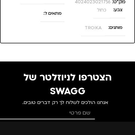
מק”ט:
4024023021756
מק
צבע
כחול
מ
מתאים ל
מותגים
TROIKA
גברים
,
חיילים
,
טיולים
,
נסיעות
,
נשים
מתאים ל
גברים
,
חיילים
,
טיולים
,
נסיעות
,
נשים
הצטרפו לניוזלטר של
SWAGG
אנחנו הולכים לשלוח לך רק דברים טובים.