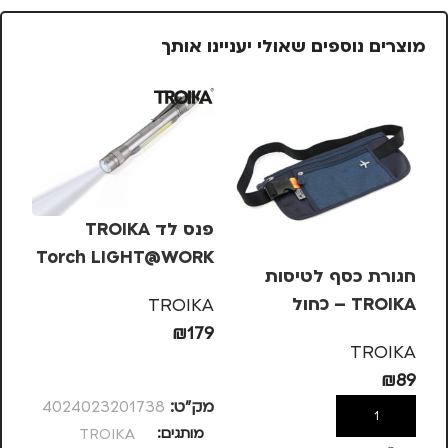
מוצרים נוספים שאולי יעניינו אותך
פנס לד TROIKA
Torch LIGHT@WORK
חגורת כסף לטיסות
TROIKA – כחול
אר
TROIKA
GN
₪
179
GN
TROIKA
הוספה לסל
44
₪
89
מק”ט:
4024023201738
הוספה לסל
מותגים
TROIKA