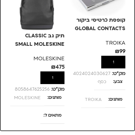
קופסת כרטיסי ביקור
GLOBAL CONTACTS
תיק גב CLASSIC
TROIKA – כסף
TROIKA
SMALL MOLESKINE
לט
₪
99
לט
G
MOLESKINE
הוספה לסל
69
₪
475
מק”ט:
4024024030627
הוספה לסל
צבע
כסף
מק”ט:
8058647625256
מק
מותגים
MOLESKINE
מ
מותגים
TROIKA
מתאים ל
מתאים ל
גברים
,
נשים
מ
גברים
,
נסיעות
,
נשים