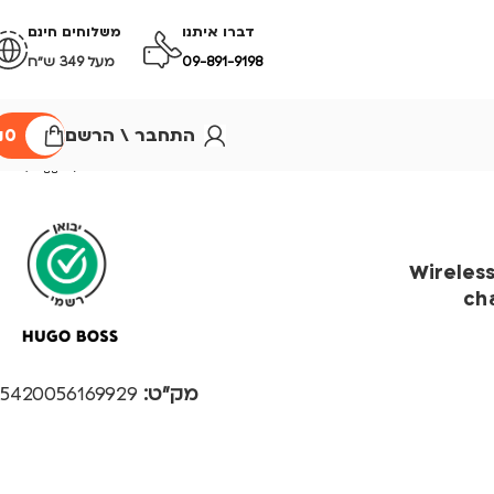
דברו איתנו
משלוחים חינם
09-891-9198
מעל 349 ש״ח
התחבר \ הרשם
0
₪
טען אלחוטי שחור Wireless
ch
מק"ט:
5420056169929