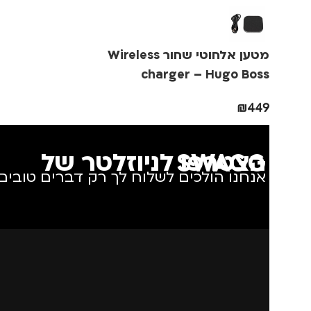
מותגים
TROIKA
מותגים
IKA
מטען אלחוטי שחור Wireless
מתאים ל
גברים
,
נשים
מתאים ל
גב
charger – Hugo Boss
₪
449
הצטרפו לניוזלטר של SWAGG
אנחנו הולכים לשלוח לך רק דברים טובים.