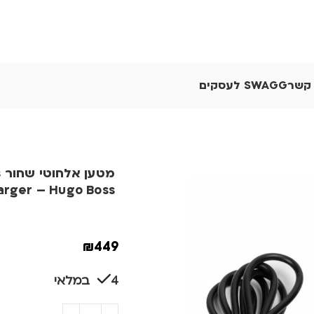
 קשר
SWAGG לעסקים
מ
arger – Hugo Boss
₪
449
4 במלאי