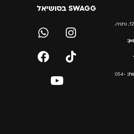
SWAGG בסושיאל
אן:
ת:
054-