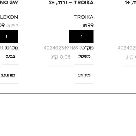
TROIKA – ורוד, +2
ורוד
LEXON
TROIKA
09
₪
99
₪
259
הוספה לסל
הוספה לס
402402
מק”ט:
4024023191169
מק”ט:
01
משקל
0.08 ק"ג
צבע
מידות
מותגים
25 × 13.5 × 4 סנטימטרים
צבע
ורוד
מידה
+2