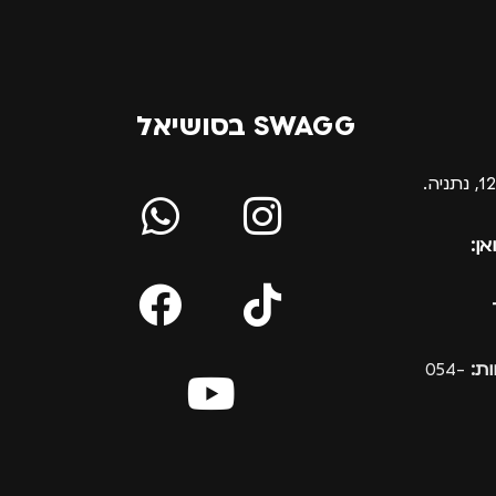
SWAGG בסושיאל
אן:
ת:
054-