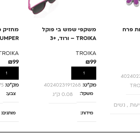
ת פרח
משקפי שמש בי פוקל
TROIKA – ורוד, +3
JUMPER – שחור/כ
TROIKA
TROIKA
₪
99
₪
99
הוספה לסל
הוספה לס
402402
TRO
מק”ט:
4024023191268
מק”ט:
75
משקל
0.08 ק"ג
צבע
יעות
,
נשים
מידות
מותגים
25 × 13.5 × 4 סנטימטרים
מתאים ל