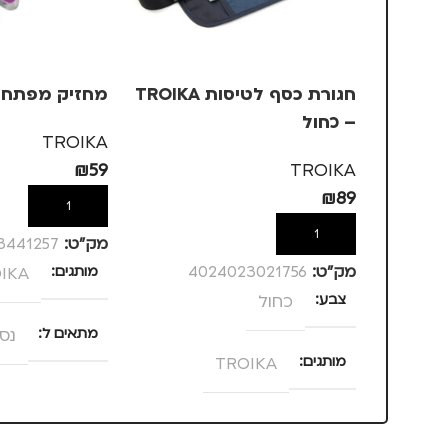
חגורת כסף לטיסות TROIKA
מחזיק מפתחו
– כחול
TROIKA
₪
59
TROIKA
₪
89
הוספה לסל
הוספה לסל
מק”ט:
3441257
מק”ט:
4024023021756
מותגים
IKA
צבע
כחול
מתאים ל
נס
מותגים
TROIKA
מתאים ל