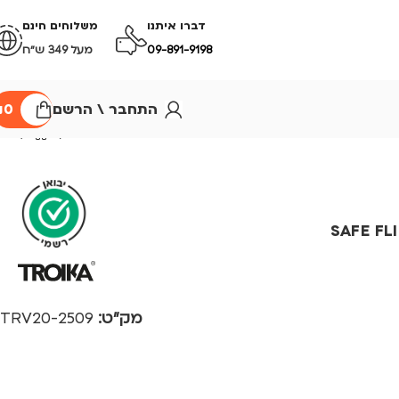
דברו איתנו
משלוחים חינם
09-891-9198
מעל 349 ש״ח
התחבר \ הרשם
0
₪
מק"ט:
2509-TRV20