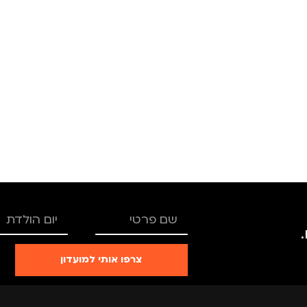
צבע
ורוד
גברים
מידה
+3
מותגים
TROIKA
מתאים ל
גברים
,
נשים
צרפו אותי למועדון