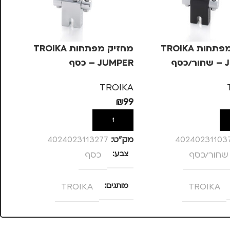
מחזיק מפתחות TROIKA
מחזיק מפתחות TROIKA
סף
JUMPER – כסף
PER
KA
TROIKA
99
₪
99
ל
הוספה לסל
40240231103
מק”ט:
4024023113277
מק
שחור/כסף
צבע
כסף
צ
TROIKA
מותגים
TROIKA
מ
מתאים ל
מ