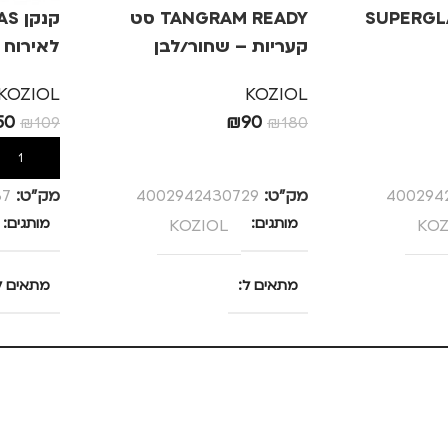
שוט – SUPERGLAS
TANGRAM READY סט
קעריות – שחור/לבן
לאירוח 
KOZIOL
KOZIOL
50
₪
90
₪
109
₪
180
הוספה לסל
הוספה לס
400294
מק”ט:
4002942430729
מק”ט:
87
KOZ
מותגים
KOZIOL
מותגים
מתאים ל
מתאים ל
גברים
,
נשים
,
ערב / בילוי
גברים