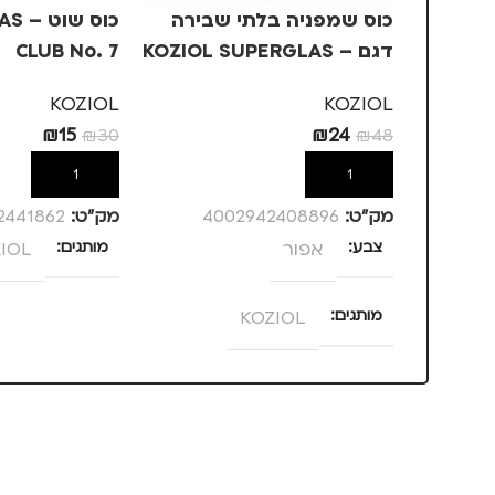
כוס שמפניה בלתי שבירה
כוס 
דגם – KOZIOL SUPERGLAS
CLUB No. 7
CLUB NO.14 – אפור
KOZIOL
KOZIOL
₪
15
₪
24
₪
30
₪
48
הוספה לסל
הוספה לסל
מק”ט:
4002942408896
מק”ט:
2441862
צבע
אפור
מותגים
IOL
מותגים
KOZIOL