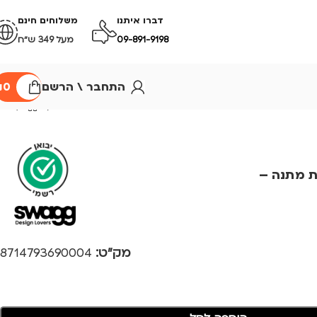
דברו איתנו
משלוחים חינם
09-891-9198
מעל 349 ש״ח
התחבר \ הרשם
0
₪
זת מתנה –
מק"ט:
8714793690004