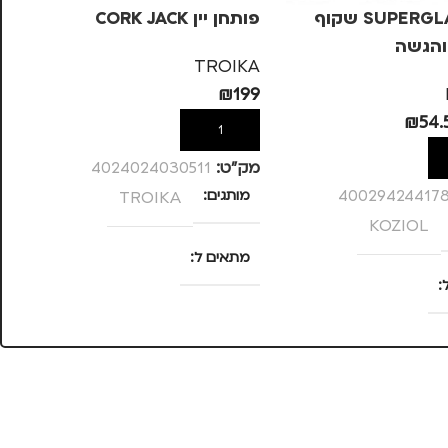
קנקן SUPERGLAS שקוף
פותחן יין CORK JACK
והגשה
BE
TROIKA
KA
₪
199
49
₪
54.
הוספה לסל
ל
מק”ט:
4024024030511
40029424417
מותגים
TROIKA
מק
KOZIOL
מ
מתאים ל
מ
גברים
,
ערב / בילוי
,
נשים
,
ערב / בילוי