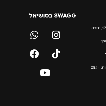
SWAGG בסושיאל
אן:
ת:
054-