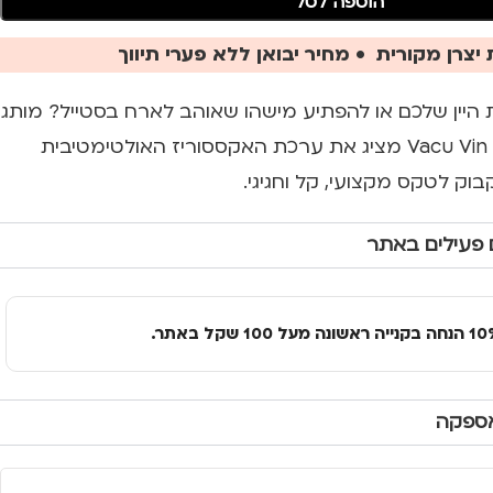
הוספה לסל
יצרן מקורית • מחיר יבואן ללא פערי תיווך
ת היין שלכם או להפתיע מישהו שאוהב לארח בסטייל? מותג
היין הבינלאומי המוביל Vacu Vin מציג את ערכת האקססוריז האולטימטיבית
ק לטקס מקצועי, קל וחגיגי.
 פעילים באתר
אספקה