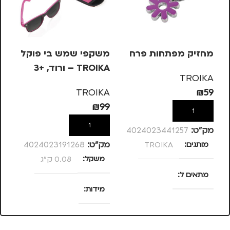
מחזיק מפתחות פרח
משקפי שמש בי פוקל
מש
TROIKA – ורוד, +3
OIKA
TROIKA
KA
TROIKA
₪
59
99
₪
99
הוספה לסל
הוספה לסל
מק”ט:
4024023441257
מותגים
TROIKA
מק”ט:
4024023191268
מק
משקל
0.08 ק"ג
מ
מתאים ל
מידות
מ
נסיעות
,
נשים
25 × 13.5 × 4
סנטימטרים