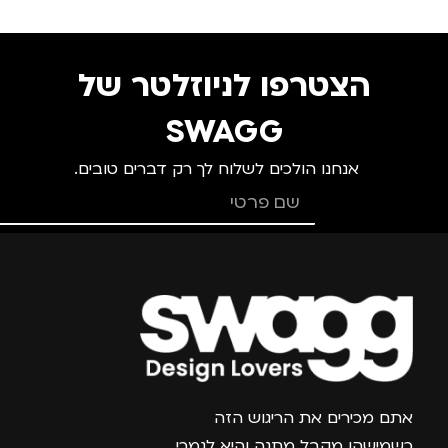
צבע
ורוד
צ
הצטרפו לניוזלטר של
מידה
+3
מ
SWAGG
אנחנו הולכים לשלוח לך רק דברים טובים.
מותגים
TROIKA
מ
מתאים ל
מ
גברים
,
נשים
צרפו אותי למועדון
אתם מכירים את הריגוש הזה
כשמישהו מקבל מתנה והיא לגמרי