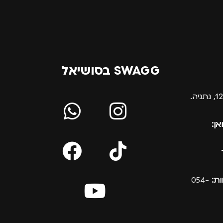
SWAGG בסושיאל
אן:
ת:
054-