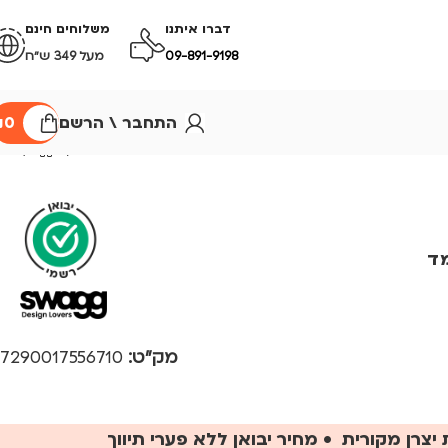
דברו איתנו
משלוחים חינם
09-891-9198
מעל 349 ש״ח
התחבר \ הרשם
0
₪
מד
מק"ט:
7290017556710
יצרן מקורית • מחיר יבואן ללא פערי תיווך