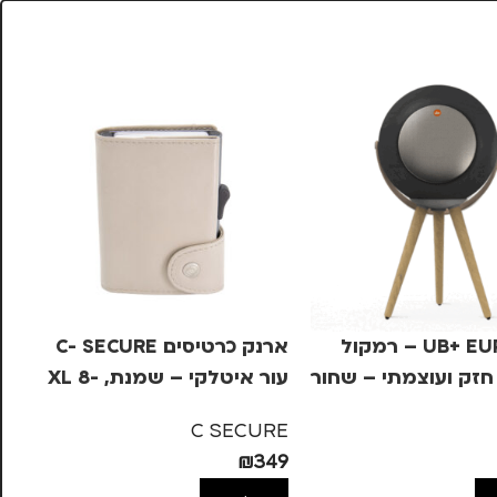
UB+ EUPHO E2 – רמקול
ארנק כרטיסים C- SECURE
גר
חזק ועוצמתי – שחור
עור איטלקי – שמנת, XL 8-
 B
12
KS
C SECURE
27
₪
349