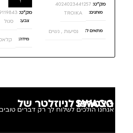
הוספה לסל
מק”ט:
4024023441257
מותגים
TROIKA
מק”ט:
9119843
צבע
סגול
מתאים ל
נסיעות
,
נשים
מידה
קלאסי 7
מותגים
URE
הצטרפו לניוזלטר של SWAGG
אנחנו הולכים לשלוח לך רק דברים טובים.