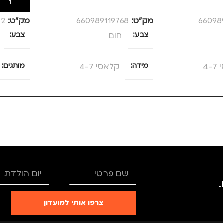
הוספה לסל
הוספה לס
66098
מק”ט:
660989119768
מק”ט:
72
צבע
חום
צבע
4-
מידה
קלאסי 4-7
מותגים
C SEC
מותגים
C SECURE
צרפו אותי למועדון