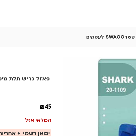
 קשר
SWAGG לעסקים
פאזל כריש תלת מי
₪
45
המלאי אזל
יבואן רשמי • אחריות 