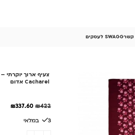
 קשר
SWAGG לעסקים
צעיף 
Cacharel אדום
₪
337.60
₪
422
3 במלאי