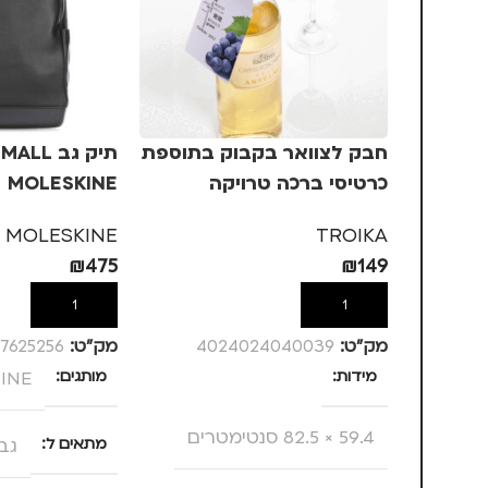
חבק לצוואר בקבוק בתוספת
תיק גב L
כרטיסי ברכה טרויקה
MOLESKINE
TROIKA
MOLESKINE
TROIKA
₪
475
₪
149
הוספה לסל
הוספה לסל
מק”ט:
4024024040039
מק”ט:
7625256
מידות
מותגים
INE
59.4 × 82.5 סנטימטרים
מתאים ל
גב