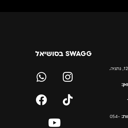
SWAGG בסושיאל
אן:
ת:
054-