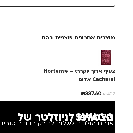
מותגים
TROIKA
סוג תיק
מתאים ל
תיק גב
,
תיק 
מוצרים אחרונים שצפית בהם
גברים
,
נשים
,
ערב / בילוי
צעיף ארוך יוקרתי Hortense –
Cacharel אדום
₪
337.60
₪
422
הצטרפו לניוזלטר של SWAGG
אנחנו הולכים לשלוח לך רק דברים טובים.