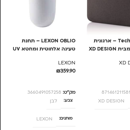
Tech Pouch – ארגונית
LEXON OBLIO – תחנת
XD DESIGN
טעינה אלחוטית ומחטא UV
בל
– לבן
מ
B+
LEXON
XD 
99
₪
359.90
ל
הוספה לסל
87146121158
מק”ט:
3660491057258
מק
XD DESIGN
צבע
לבן
צ
מותגים
LEXON
מ