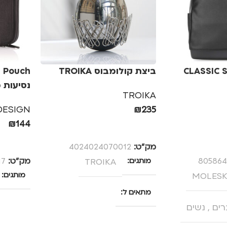
CLASSIC SMAL
ביצת קולומבוס TROIKA
נסיעות מבית 
TROIKA
DESIGN
₪
235
₪
144
הוספה לסל
הוספה לס
מק”ט:
4024024070012
805864
מותגים
TROIKA
מק”ט:
17
MOLESK
מותגים
מתאים ל
רים
,
נשים
גברים
,
מנהלים, עסקים,