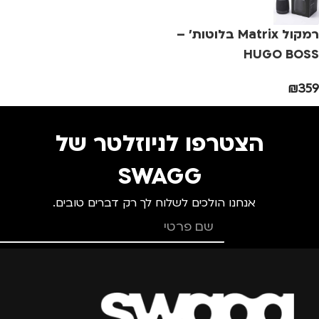
מתאים ל
רמקול Matrix בלוטות' –
גברים
,
חיילים
,
טיולים
,
HUGO BOSS
מנהלים, עסקים, עבודה
,
נסיעות
,
נשים
₪
359
הצטרפו לניוזלטר של
SWAGG
אנחנו הולכים לשלוח לך רק דברים טובים.