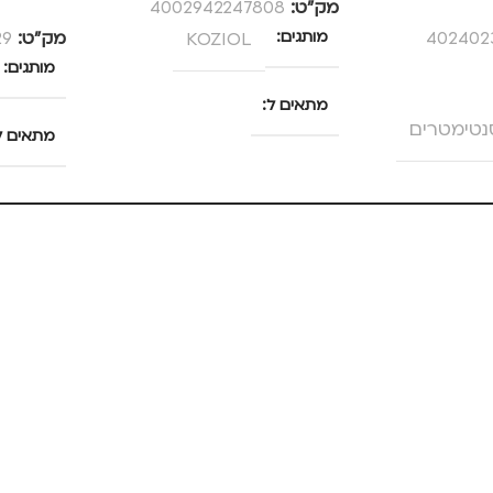
מק”ט:
4002942247808
402402
מותגים
KOZIOL
מק”ט:
29
מותגים
מתאים ל
מתאים ל
גברים
,
נשים
,
ערב / בילוי
TRO
גברים
רים
,
ילדים