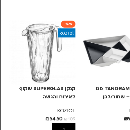
-50%
TANGRAM READY סט
קנקן SUPERGLAS שקוף
– שחור/לבן
לאירוח והגשה
BE
KA
KOZIOL
49
₪
54.50
₪
₪
109
ל
הוספה לסל