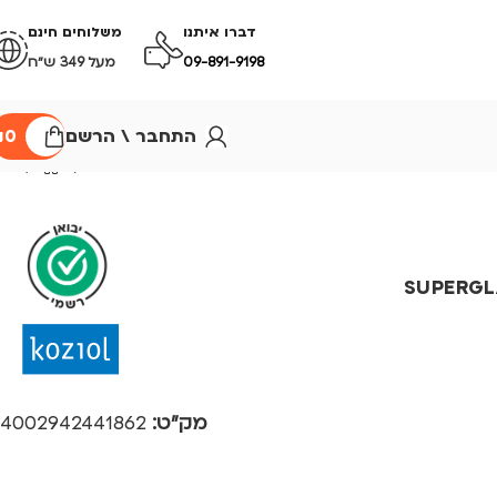
דברו איתנו
משלוחים חינם
09-891-9198
מעל 349 ש״ח
התחבר \ הרשם
0
₪
SUPERGLAS CL
מק"ט:
4002942441862