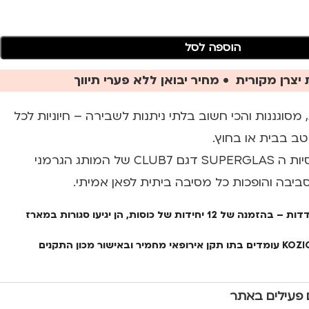
הוספה לסל
יצרן מקורית • מחיר יבואן ללא פערי תיווך
מסוגננות והכי חשוב בלתי ניתנות לשבירה – חיוניות לכל
טב בבית או בחוץ.
עשויות פוליקרבונט, כוסיות ה SUPERGLAS דגם CLUB7 של המותג הגרמני
סביבה והופכות כל מסיבה ביתית לפאן אמיתי.
**הכוס מגיעה ביחידות בודדות – בהזמנה של 12 יחידות של כוסות, הן יגיעו סגורות במארז
ובאישור מכון התקנים
 פעילים באתר