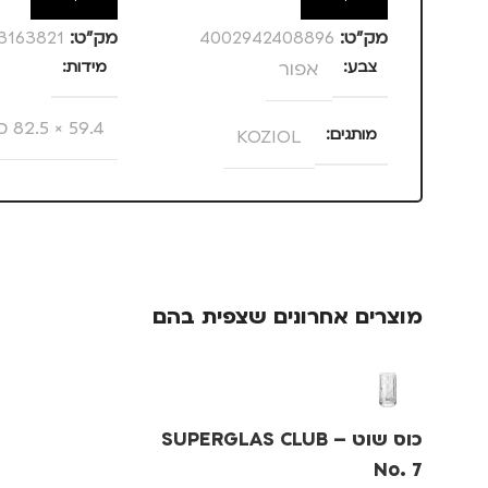
מק”ט:
4002942408896
מק”ט:
3163821
צבע
אפור
מידות
59.4 × 82.5 סנטימטרים
מותגים
KOZIOL
מותגים
IKA
מתאים ל
גב
מוצרים אחרונים שצפית בהם
כוס שוט – SUPERGLAS CLUB
No. 7