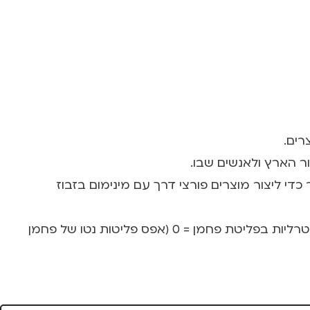
ור הארץ ולאנשים שבו.
נולוגיות המתקדמות ביותר כדי ליצור מוצרים פורצי דרך עם מינימום בזבוז
יתרה מכך למותג ישנו תו climate neutral המבטיח שהמוצרים מיוצרים בתהליך ייצור נטול זיהום סביבתי ונייטרליות בפליטת פחמן = 0 (אפס פליטות נטו של פחמן