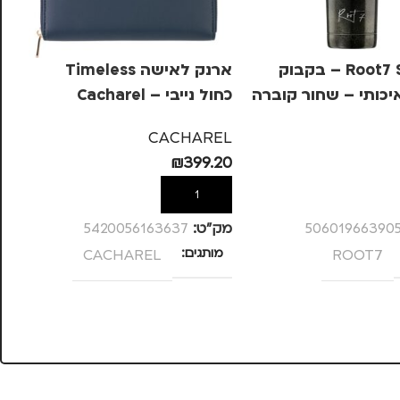
Root7 Special – בקבוק
ארנק לאישה Timeless
מפ
יכותי – שחור קוברה
כחול נייבי – Cacharel
EA
49
CACHAREL
₪
399.20
ל
הוספה לסל
מק
50601966390
מק”ט:
5420056163637
מ
ROOT7
מותגים
CACHAREL