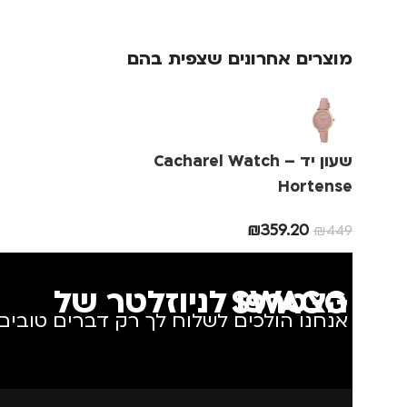
מתאים ל
מוצרים אחרונים שצפית בהם
גברים
,
חיילים
,
טיולים
,
מנהלים, עסקים, עבודה
,
נסיעות
,
נשים
,
ילדים
שעון יד – Cacharel Watch
מדינה
Hortense
₪
359.20
₪
449
הצטרפו לניוזלטר של SWAGG
אנחנו הולכים לשלוח לך רק דברים טובים.