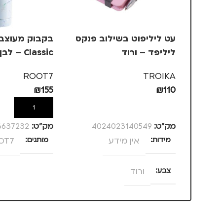
עט ליליפוט בשילוב פנקס
ליליפד – ורוד
Classic – לבן שיש
ROOT7
TROIKA
₪
155
₪
110
הוספה לסל
הוספה לסל
מק”ט:
4024023140549
מק”ט:
6637232
מידות
אין מידע
מותגים
OT7
צבע
ורוד
מותגים
TROIKA