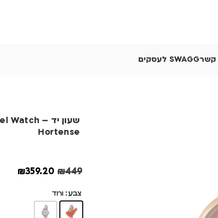
 קשר
SWAGG לעסקים
שעון יד – atch
Hortense
₪
359.20
₪
449
צבע
ורוד