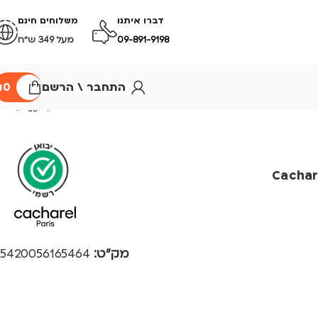
דברו איתנו
משלוחים חינם
09-891-9198
מעל 349 ש״ח
התחבר \ הרשם
0
₪
Cacharel W
מק"ט:
5420056165464