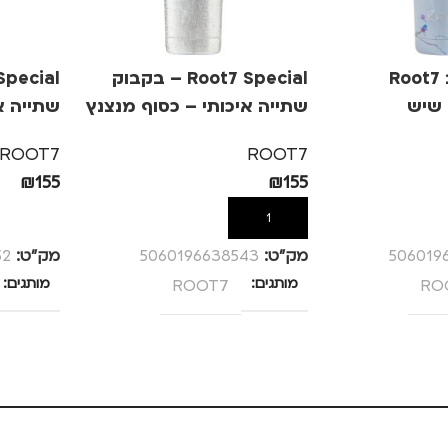
בקבוק מעוצב Root7
Root7 Special – בקבוק
שתייה איכותי – כסוף מנצנץ
שתייה א
ROOT7
ROOT7
₪
155
₪
155
הוספה לסל
הוספה לס
506019
מק”ט:
5060196638543
מק”ט:
52
RO
מותגים
ROOT7
מותגים