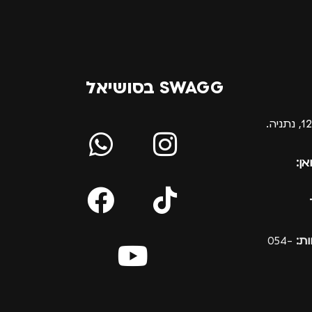
SWAGG בסושיאל
אן:
ת:
054-