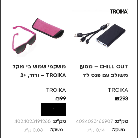
CHILL OUT – מטען
משקפי שמש בי פוקל
מש
משולב עם פנס לד
TROIKA – ורוד, +3
OIKA
KA
TROIKA
TROIKA
99
₪
99
₪
293
הוספה לסל
הוספה לסל
מק”ט:
4024023166907
מק”ט:
4024023191268
מק
משקל
0.14 ק"ג
משקל
0.08 ק"ג
מ