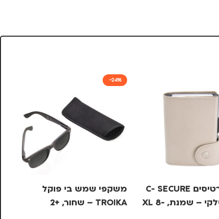
-24%
ארנק כרטיסים C- SECURE
משקפי שמש בי פוקל
מש
עור איטלקי – שמנת, XL 8-
TROIKA – שחור, +2
OIKA