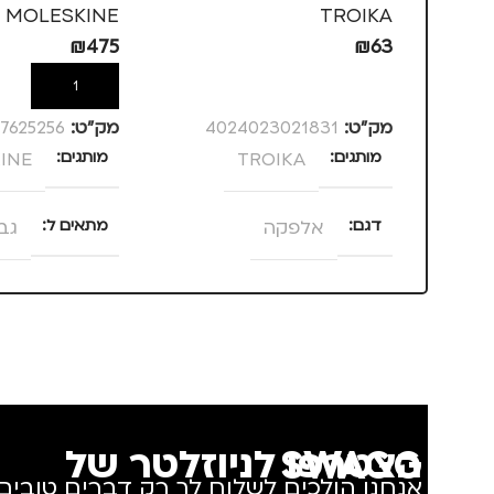
MOLESKINE
TROIKA
₪
475
₪
63
הוספה לסל
הוספה לסל
מק”ט:
4024023021831
מק”ט:
7625256
מותגים
TROIKA
מותגים
INE
דגם
אלפקה
מתאים ל
גב
סוג תיק
תיק גב
,
תיק 
הצטרפו לניוזלטר של SWAGG
אנחנו הולכים לשלוח לך רק דברים טובים.