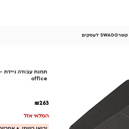
 קשר
SWAGG לעסקים
office
₪
263
המלאי אזל
יבואן רשמי • אחריות 