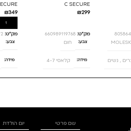
SECURE
C SECURE
₪
349
₪
299
הוספה לסל
הוספה לס
805864
מק”ט:
660989119768
מק”ט:
72
MOLESK
צבע
חום
צבע
רים
,
נשים
מידה
קלאסי 4-7
מידה
מותגים
C SECURE
מותגים
למחשב נייד