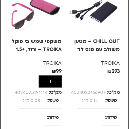
CHILL OUT – מטען
משקפי שמש בי פוקל
מש
משולב עם פנס לד
TROIKA – ורוד, +1.5
OIKA
KA
TROIKA
TROIKA
99
₪
99
₪
293
הוספה לסל
הוספה לסל
מק”ט:
4024023166907
מק”ט:
4024023191114
מק
משקל
0.14 ק"ג
משקל
0.08 ק"ג
מ
מידות
מידות
מ