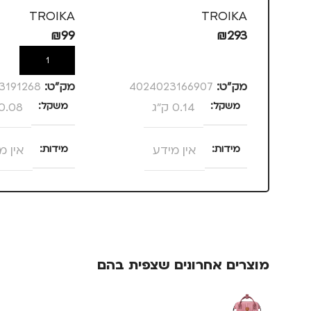
TROIKA
TROIKA
₪
99
₪
293
הוספה לסל
הוספה לסל
מק”ט:
4024023166907
מק”ט:
3191268
משקל
0.14 ק"ג
משקל
0.08 ק"ג
מידות
אין מידע
מידות
אין מ
מותגים
TROIKA
צבע
ורוד
מתאים ל
מידה
+3
מוצרים אחרונים שצפית בהם
גברים
,
חיילים
,
טיולים
,
מותגים
IKA
מנהלים, עסקים, עבודה
,
נסיעות
,
נשים