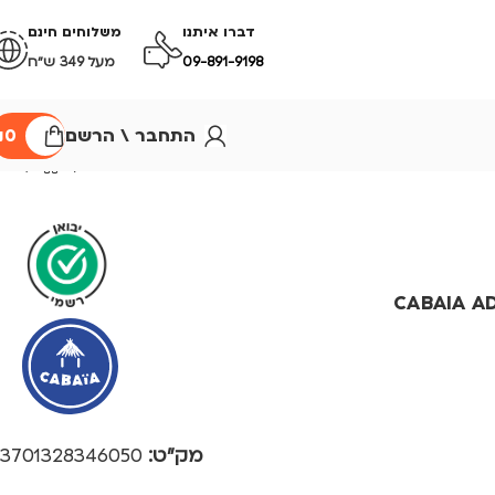
דברו איתנו
משלוחים חינם
09-891-9198
מעל 349 ש״ח
התחבר \ הרשם
0
₪
CABAIA ADVE
מק"ט:
3701328346050