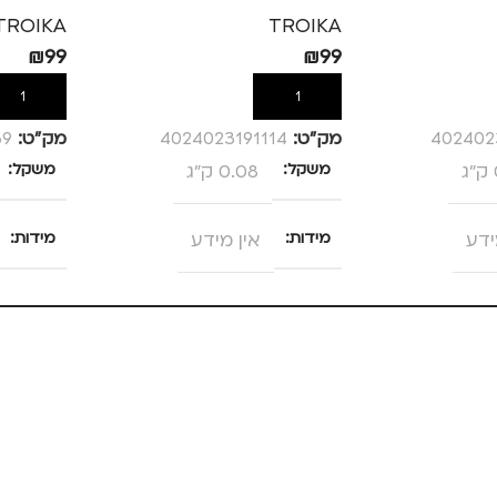
TROIKA
TROIKA
₪
99
₪
99
הוספה לסל
הוספה לס
402402
מק”ט:
4024023191114
מק”ט:
69
משקל
0.08 ק"ג
משקל
ידע
מידות
אין מידע
מידות
צבע
ורוד
צבע
מידה
+1.5
מידה
TRO
מותגים
TROIKA
מותגים