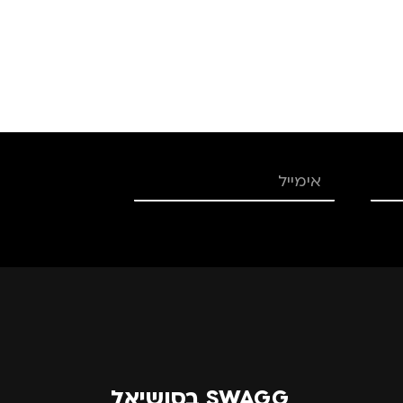
גברים
,
נשים
SWAGG בסושיאל