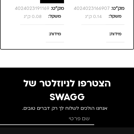
מק”ט:
4024023166907
מק”ט:
4024023191169
מק
משקל
0.14 ק"ג
משקל
0.08 ק"ג
צ
מידות
מידות
מ
25 × 13.5 × 4
120 × 58 × 13
סנטימטרים
סנטימטרים
מותגים
TROIKA
צבע
ורוד
הצטרפו לניוזלטר של
מתאים ל
מידה
+2
SWAGG
אנחנו הולכים לשלוח לך רק דברים טובים.
גברים
,
חיילים
,
טיולים
,
מותגים
TROIKA
מנהלים, עסקים, עבודה
,
נסיעות
,
נשים
מתאים ל