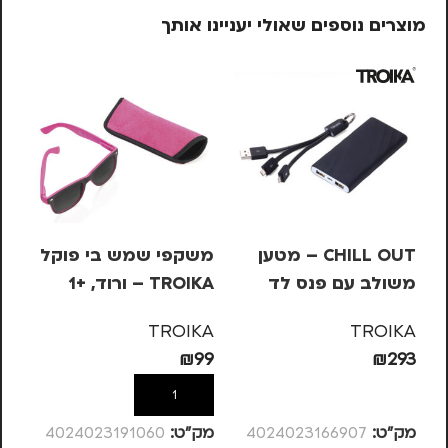
מוצרים נוספים שאולי יעניינו אותך
CHILL OUT – מטען
משקפי שמש בי פוקל
סי
משולב עם פנס לד
TROIKA – ורוד, +1
KS
– 
KA
TROIKA
TROIKA
63
₪
99
₪
293
הוספה לסל
הוספה לסל
מק”ט:
4024023166907
מק”ט:
4024023191060
מק