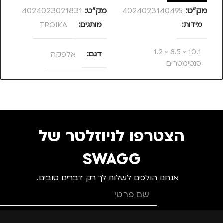
מק”ט:
4024023140495
מק”ט:
4024023021831
מק
מידות
מותגים
TROIKA
מ
10.1 × 8.5 × 1.2
דגם
אלפקה
סנטימטרים
צבע
צהוב
מותגים
TROIKA
הצטרפו לניוזלטר של
מתאים ל
SWAGG
אנחנו הולכים לשלוח לך רק דברים טובים.
גברים
,
חיילים
,
טיולים
,
מנהלים, עסקים, עבודה
,
נסיעות
,
נשים
,
ילדים