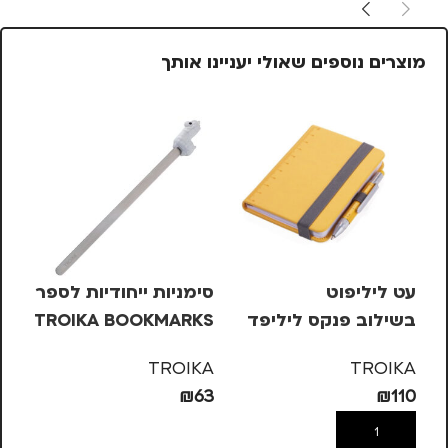
מוצרים נוספים שאולי יעניינו אותך
%
עט ליליפוט
סימניות ייחודיות לספר
סט
בשילוב פנקס ליליפד
TROIKA BOOKMARKS
עם 4 
– צהוב
– אלפקה
OL
TROIKA
TROIKA
₪
63
₪
110
39
הוספה לסל
הוספה לסל