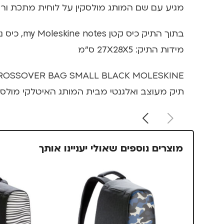
מגיע עם שם המותג מולסקין על לוחית מתכת ורצ
בתוך התיק כיס קטן my Moleskine notes, כיס נוסף לכרטיסי ביקור ומקום מובנה לעט.
מידות התיק: 27X28X5 ס"מ
CROSSOVER BAG SMALL BLACK MOLESKINE
תיק מעוצב ואלגנטי מבית המותג האיטלקי מולסקין – KINE
מוצרים נוספים שאולי יעניינו אותך