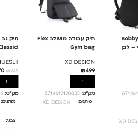
Bobby L
תיק עבודה משולב Flex
תיק גב מ
Classici
Gym bag
UESLII
XD DESIGN
70
₪
499
₪
249
הוספה לסל
הוספה לס
871461
מק”ט:
8714612120835
מק”ט:
42
מותגים
XD DESIGN
מותגים
XD DES
צבע