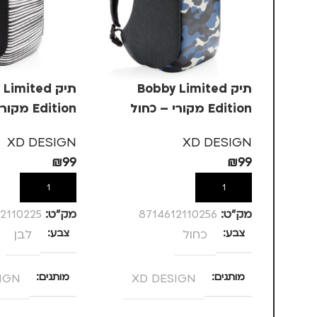
תיק Bobby Limited
תיק imited
Edition מקורי – כחול
Edition מקורי – לבן
XD DESIGN
XD DESIGN
₪
99
₪
99
הוספה לסל
הוספה לסל
מק”ט:
8714612110256
מק”ט:
2110225
צבע
כחול
צבע
לבן
מותגים
XD DESIGN
מותגים
IGN