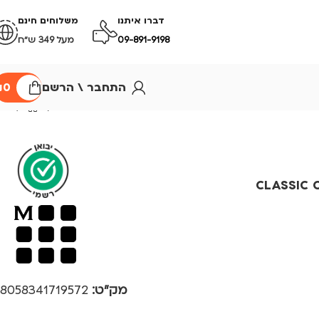
דברו איתנו
משלוחים חינם
09-891-9198
מעל 349 ש״ח
התחבר \ הרשם
0
₪
CLASSIC CRO
מק"ט:
8058341719572