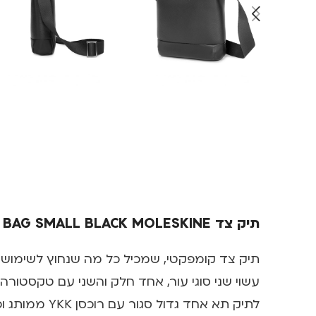
תיק צד CLASSIC CROSSOVER BAG SMALL BLACK MOLESKINE
תיק צד קומפקטי, שמכיל כל מה שנחוץ לשימוש יו
עשוי שני סוגי עור, אחד חלק והשני עם טקסטורה
לתיק תא אחד גדול סגור עם רוכסן YKK ממותג וכיס חיצוני קטן, גם הוא עם רוכסן YKK – עבור הפריטים הנחוצים לכם ביותר.