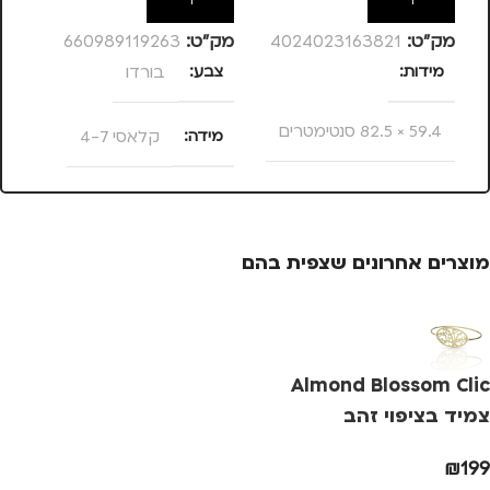
מק”ט:
4024023163821
מק”ט:
660989119263
מק
מידות
צבע
בורדו
צ
59.4 × 82.5 סנטימטרים
מידה
קלאסי 4-7
מ
מותגים
TROIKA
מותגים
C SECURE
מ
מתאים ל
מוצרים אחרונים שצפית בהם
גברים
,
ילדים
Almond Blossom Clic
צמיד בציפוי זהב
₪
199