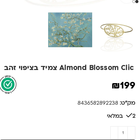
Almond Blossom Clic צמיד בציפוי זהב
₪
199
מק"ט:
8436582892238
2 במלאי