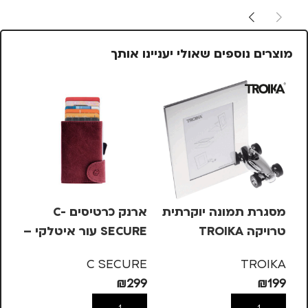
מוצרים נוספים שאולי יעניינו אותך
מסגרת תמונה יוקרתית
ארנק כרטיסים C-
טרויקה TROIKA
SECURE עור איטלקי –
בורדו, קלאסי 4-7
חו
RE
C SECURE
TROIKA
99
₪
299
₪
199
הוספה לסל
הוספה לסל