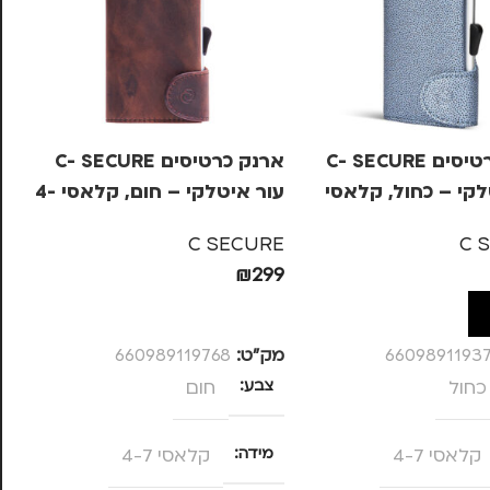
ארנק כרטיסים C- SECURE
ארנק כרטיסים C- SECURE
לקי – כחול, קלאסי
עור איטלקי – חום, קלאסי 4-
עו
7
RE
C SECURE
C 
49
₪
299
ל
הוספה לסל
6609891193
מק”ט:
660989119768
מק
כחול
צבע
חום
צ
קלאסי 4-7
מידה
קלאסי 4-7
מ