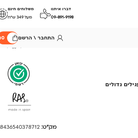
דברו איתנו
משלוחים חינם
09-891-9198
מעל 349 ש״ח
התחבר \ הרשם
0
₪
Bouquet Ora עגילים גדולים
מק"ט:
8436540378712