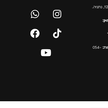
אן:
ת:
054-