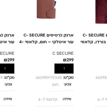
ארנק כרטיסים C- SECURE
ארנק כרטיסים C- SECURE
בורדו, קלאסי
עור איטלקי – חום, קלאסי 4-
עור איט
4-7
7
SECURE
C SECURE
₪
299
₪
299
הוספה לסל
הוספה לס
66098
מק”ט:
660989119348
מק”ט:
79
צבע
חום
צבע
4-
מידה
קלאסי 4-7
מידה