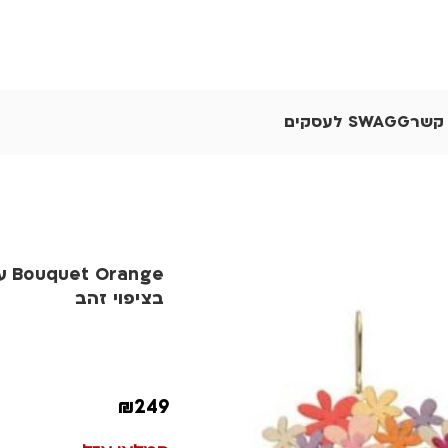
 קשר
SWAGG לעסקים
nge
בציפוי זהב
₪
249