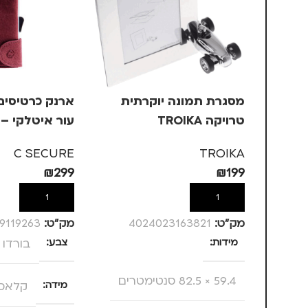
מסגרת תמונה יוקרתית
טרויקה TROIKA
עור איטלקי – 
4-7
C SECURE
TROIKA
₪
299
₪
199
הוספה לסל
הוספה לסל
מק”ט:
4024023163821
מק”ט:
9119263
מידות
צבע
בורדו
59.4 × 82.5 סנטימטרים
מידה
קלאסי 7