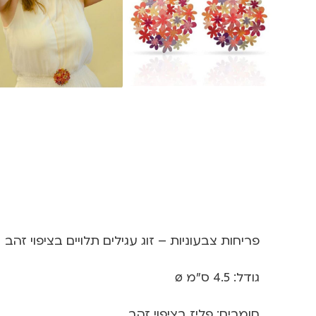
פריחות צבעוניות – זוג עגילים תלויים בציפוי זהב
גודל: 4.5 ס”מ ø
חומרים: פליז בציפוי זהב