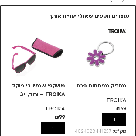
מוצרים נוספים שאולי יעניינו אותך
מחזיק מפתחות פרח
משקפי שמש בי פוקל
מש
TROIKA – ורוד, +3
OIKA
TROIKA
KA
TROIKA
₪
59
99
₪
99
הוספה לסל
הוספה לסל
מק”ט:
4024023441257