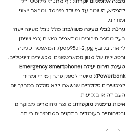
מבנה אלומיניום יוקרתי:
גוף מתכתי מלוטש ודק
להפליא, השומר על משקל מינימלי ומראה ייצוגי
ומודרני.
ערכת כבלי טעינה משולבת:
כולל כבל טעינה ייעודי
בעל מספר חיבורים ומתאמים נפוצים (כפי שניתן
לראות בקובץ pop95al-2.jpg), המאפשר טעינה
ורסטילית של מגוון סמארטפונים ומכשירים דיגיטליים.
טעינת חירום יעילה (Emergency Smartphone
Powerbank):
מיועד לספק פתרון מיידי ומהיר
למכשירים סלולריים שנשארו ללא סוללה במהלך יום
העבודה או בנסיעות.
איכות גרמנית מוקפדת:
מיוצר מחומרים מבוקרים
ובטיחותיים העומדים בתקנים המחמירים ביותר.