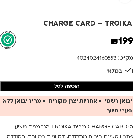
CHARGE CARD – TROIKA
₪
199
מק"ט:
4024024160553
1 במלאי
הוספה לסל
יבואן רשמי • אחריות יצרן מקורית • מחיר יבואן ללא
פערי תיווך
ה-CHARGE CARD מבית TROIKA הגרמנית מציע
פתרון טעינת חירום מתקדם, דק ונייד במיוחד. הסוללה