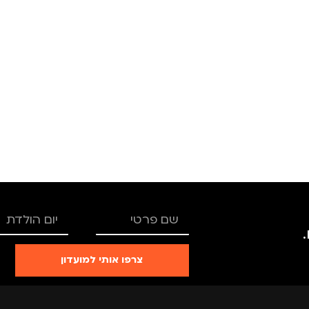
ורוד
מידה
+2
מידה
TRO
מותגים
TROIKA
מותגים
רים
,
נשים
מתאים ל
גברים
,
נשים
מתאים ל
צרפו אותי למועדון