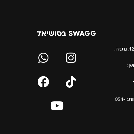
SWAGG בסושיאל
אן:
ת:
054-