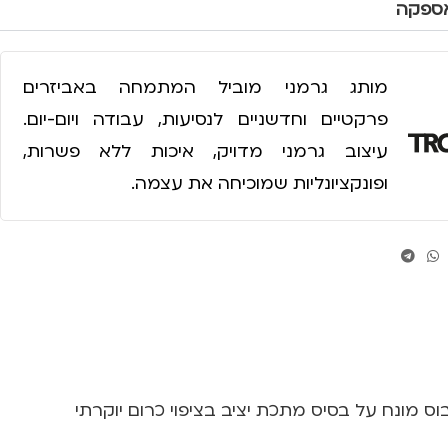
אספקה
מותג גרמני מוביל המתמחה באביזרים
פרקטיים וחדשניים לנסיעות, עבודה ויום-יום.
עיצוב גרמני מדויק, איכות ללא פשרות,
ופונקציונליות שמוכיחה את עצמה.
ם מפת תבליט תלת-ממדית (Relief map) מוחשית, הגלובוס מונח על בסיס מתכת יציב בציפוי כרום יוקרתי