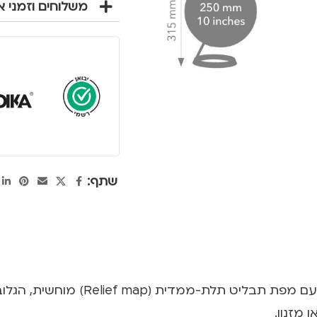
משלוחים וזמני 
שתף:
בקוטר של 10 אינץ' (כ-25 ס"מ) ע
 מזנון.