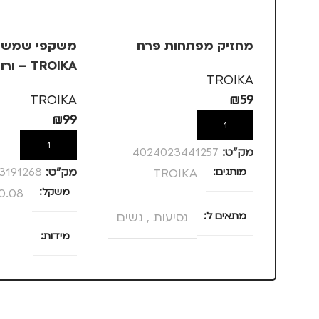
מחזיק מפתחות פרח
משקפי שמש ב
TROIKA – ורוד, +3
TROIKA
TROIKA
₪
59
₪
99
הוספה לסל
הוספה לסל
מק”ט:
4024023441257
מותגים
TROIKA
מק”ט:
3191268
משקל
0.08 ק"ג
מתאים ל
נסיעות
,
נשים
מידות
25 × 13.5 × 4 סנטימטרים
צבע