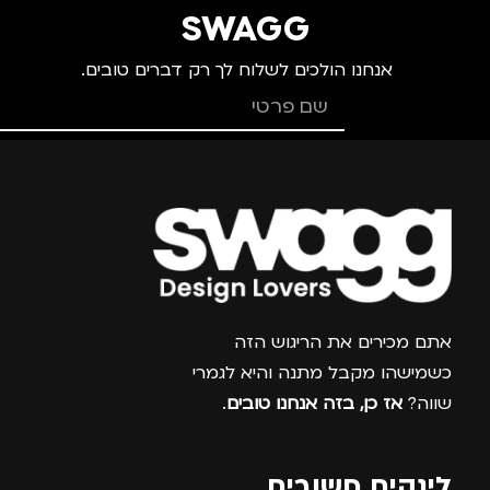
מתאים ל
מידה
+3
מ
SWAGG
אנחנו הולכים לשלוח לך רק דברים טובים.
גברים
,
חיילים
,
טיולים
,
מותגים
TROIKA
מ
מנהלים, עסקים, עבודה
,
נסיעות
,
נשים
מתאים ל
מ
גברים
,
נשים
צרפו אותי למועדון
אתם מכירים את הריגוש הזה
כשמישהו מקבל מתנה והיא לגמרי
שווה?
אז כן, בזה אנחנו טובים
.
לינקים חשובים