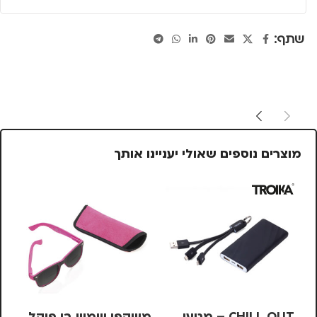
שתף:
מוצרים נוספים שאולי יעניינו אותך
CHILL OUT – מטען
משקפי שמש בי פוקל
מש