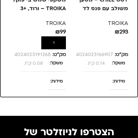
משולב עם פנס לד
TROIKA – ורוד, +3
OIKA
KA
TROIKA
TROIKA
99
₪
99
₪
293
הוספה לסל
הוספה לסל
מק”ט:
4024023166907
מק”ט:
4024023191268
מק
משקל
0.14 ק"ג
משקל
0.08 ק"ג
מ
מידות
מידות
מ
25 × 13.5 × 4
120 × 58 × 13
סנטימטרים
סנטימטרים
מותגים
TROIKA
צבע
ורוד
צ
הצטרפו לניוזלטר של