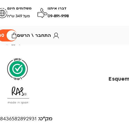
דברו איתנו
משלוחים חינם
09-891-9198
מעל 349 ש״ח
התחבר \ הרשם
0
₪
Esquem
מק"ט:
8436582892931