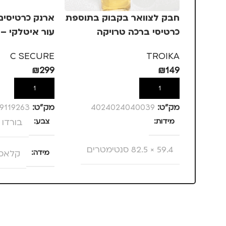
חבק לצוואר בקבוק בתוספת
כרטיסי ברכה טרויקה
עור איטלקי – 
4-7
TROIKA
C SECURE
TROIKA
₪
299
₪
149
הוספה לסל
הוספה לסל
מק”ט:
4024024040039
מק”ט:
9119263
מידות
צבע
בורדו
59.4 × 82.5 סנטימטרים
מידה
קלאסי 7
מותגים
TROIKA
מותגים
URE
מתאים ל