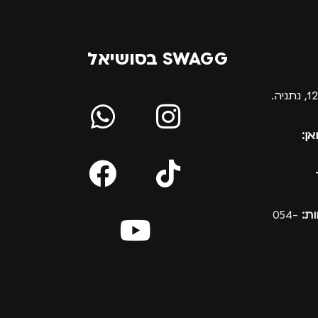
SWAGG בסושיאל
אן:
ת:
054-