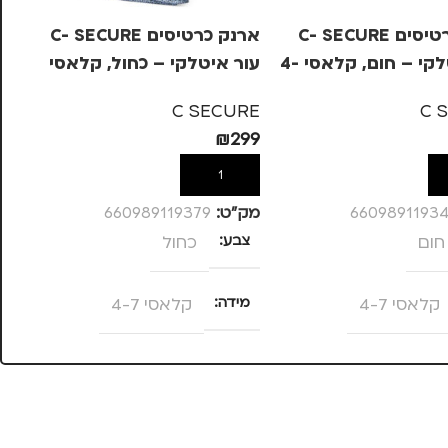
ארנק כרטיסים C- SECURE
ארנק כרטיסים C- SECURE
גר
עור איטלקי – חום, קלאסי 4-
עור איטלקי – כחול, קלאסי
 C
4-7
KS
C SECURE
C 
27
₪
299
ל
הוספה לסל
6609891193
מק”ט:
660989119379
מק
חום
צבע
כחול
ד
קלאסי 4-7
מידה
קלאסי 4-7
מ
C SECURE
מותגים
C SECURE