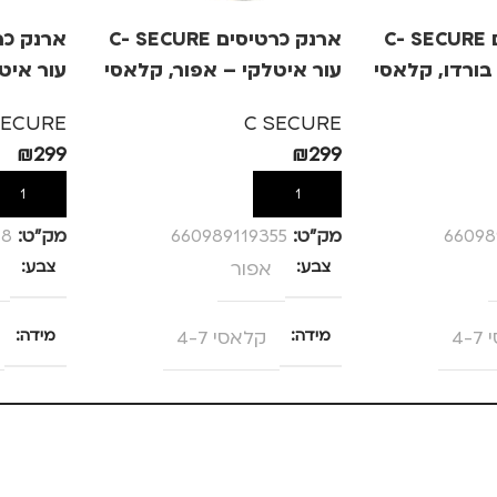
ארנק כרטיסים C- SECURE
ארנק כרטיסים C- SECURE
בורדו, קלאסי
עור איטלקי – אפור, קלאסי
7
4-7
SECURE
C SECURE
₪
299
₪
299
הוספה לסל
הוספה לס
66098
מק”ט:
660989119355
מק”ט:
48
צבע
אפור
צבע
4-
מידה
קלאסי 4-7
מידה
C SEC
מותגים
C SECURE
מותגים