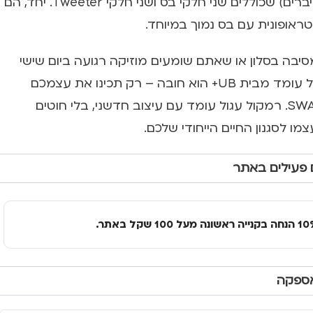
ארבעה אלמנטים (דרייברים) שכוללים שני חלקי בס ושני חלקי Tweeter. יחד, הם
אופונית עם בס נמוך במיוחד.
יבה בסלון או שאתם שומעים מוזיקה רגועה ביום שישי
אחר הצהריים – רמקול עומד מבית UB+ הוא חובה – רק תכינו את עצמכם
לכמות ענקית של SWAGG. רמקול עגול עומד עם עיצוב חדשני, בלי חוטים
ו לסגנון החיים הייחודי שלכם.
 פעילים באתר
אספקה