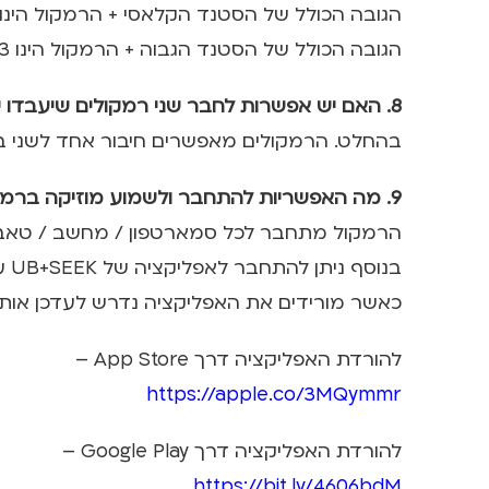
הגובה הכולל של הסטנד הקלאסי + הרמקול הינו 48 ס”מ
הגובה הכולל של הסטנד הגבוה + הרמקול הינו 93 ס”מ
8. האם יש אפשרות לחבר שני רמקולים שיעבדו יחד?
בהחלט. הרמקולים מאפשרים חיבור אחד לשני בשיטה של ( L + R) ויוצרים חווית סאו
9. מה האפשריות להתחבר ולשמוע מוזיקה ברמקול?
הרמקול מתחבר לכל סמארטפון / מחשב / טאבלט / טלו
בנוסף ניתן להתחבר לאפליקציה של UB+SEEK על מנת לשלוט בפונקציות של הרמקול,
כאשר מורידים את האפליקציה נדרש לעדכן אות
להורדת האפליקציה דרך App Store –
https://apple.co/3MQymmr
להורדת האפליקציה דרך Google Play –
https://bit.ly/4606bdM