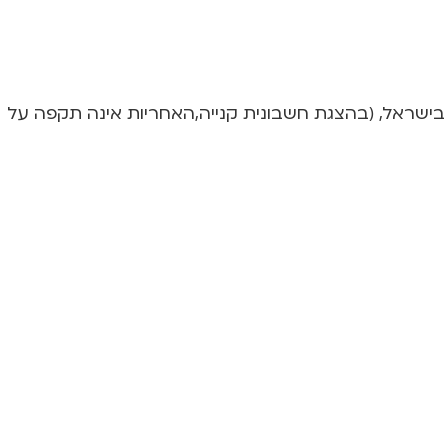
ות של שנה מיום הקנייה על ידינו: SWAGG מבית האיש החשוב בע״מ – היבואן הרשמי של מוצרי UB+ בישראל, (בהצגת חשבונית קנייה,האחריות אינה תקפה על