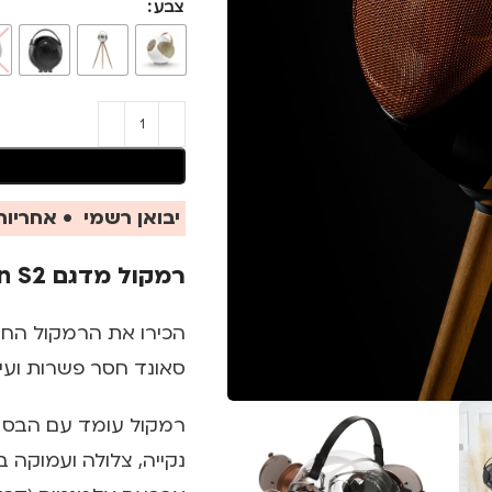
צבע
יבואן רשמי • אחריות 
רמקול מדגם Eupho Alphorn S2
סאונד חסר פשרות ועיצו
רמקול עומד עם הבס ה