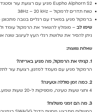
Eupho Alphorn S2 מגיע עם רצועת עור וסטנד רגליים בעל גובה מתכוונן בהתאם למה שמתאים לכם.
טווח תדרים לרמקול – 38Hz – 20 kHz
ברמקול מגיע במארז עם רגליים בגובה מתכוונן – נמ
שימו לב
– מומלץ להשאיר את הרמקול עומד ולא לאח
ניתן להסיר את שלושת רגלי העץ לעיצוב שונה א
שאלות נפוצות:
1. קניתי את הרמקול, מה מגיע באריזה?
הרמקול מגיע עם מעמד למזנון, רצועת עור לתלייה
2. כמה זמן סוללה וטעינה?
4 וחצי שעות טעינה, מספיקות ל-20 שעות שמע.
3. מה הם זמני משלוח?
המשלוח מתבצע מחנות הדגל SWAGG בנתניה,(מוזמנים להגיע לרכוש ולקחת איתם במקום!).