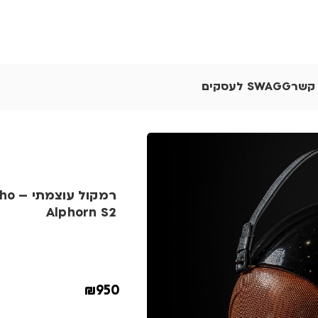
 קשר
SWAGG לעסקים
רמקול 
Alphorn S2
₪
950