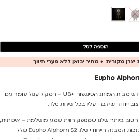
הוספה לסל
יצרן מקורית • מחיר יבואן ללא פערי תיווך
הכירו את הרמקול החדש מבית המותג הסינגפורי +UB – רמקול עגול עומד עם
ב ייחודי שידברו עליו בכל שיחת סלון.
טוב ביותר שלנו שמספק חווית שמע מושלמת – איכותית,
נקייה, צלולה ועמוקה בזכות המבנה הייחודי שלו. Eupho Alphorn S2 כולל