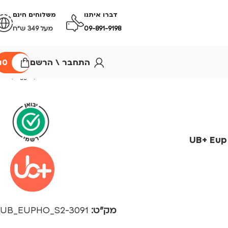
דברו איתנו
משלוחים חינם
09-891-9198
מעל 349 ש״ח
התחבר \ הרשם
0
₪
עוצמתי – UB+ Eupho
מק"ט:
3091-UB_EUPHO_S2