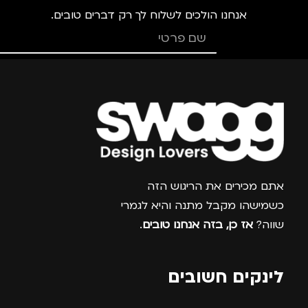
אנחנו הולכים לשלוח לך רק דברים טובים.
גברים
,
חיילים
,
טיולים
,
מותגים
TROIKA
מ
מנהלים, עסקים, עבודה
,
נסיעות
,
נשים
מתאים ל
מ
גברים
,
נשים
צרפו אותי למועדון
אתם מכירים את הריגוש הזה
כשמישהו מקבל מתנה והיא לגמרי
שווה?
אז כן, בזה אנחנו טובים
.
לינקים חשובים