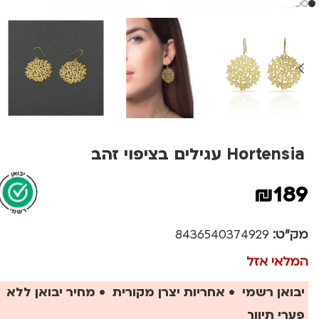
Hortensia עגילים בציפוי זהב
₪
189
מק"ט:
8436540374929
המלאי אזל
יבואן רשמי • אחריות יצרן מקורית • מחיר יבואן ללא
פערי תיווך