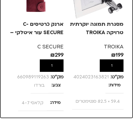
מסגרת תמונה יוקרתית
ארנק כרטיסים C-
טרויקה TROIKA
SECURE עור איטלקי –
בורדו, קלאסי 4-7
חו
RE
C SECURE
TROIKA
99
₪
299
₪
199
הוספה לסל
הוספה לסל
מק”ט:
4024023163821
מק”ט:
660989119263
מק
מידות
צבע
בורדו
צ
59.4 × 82.5 סנטימטרים
מידה
קלאסי 4-7
מ
מותגים
TROIKA
מותגים
C SECURE
מ