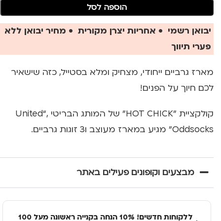
הוספה לסל
יבואן רשמי • אחריות יצרן מקורית • מחיר יבואן ללא
פערי תיווך
מארז גרביים ייחודי, מצחיק ומלא בסטייל, כזה שישאיר
לכם חיוך על הפנים!
קולקציית "HOT CHICK" של המותג הבריטי ,“United
Oddsocks” מגיע במארז מעוצב ו3 זוגות גרביים.
מבצעים וקופונים פעילים באתר
ללקוחות חדשים! 10% הנחה בקנייה ראשונה מעל 100