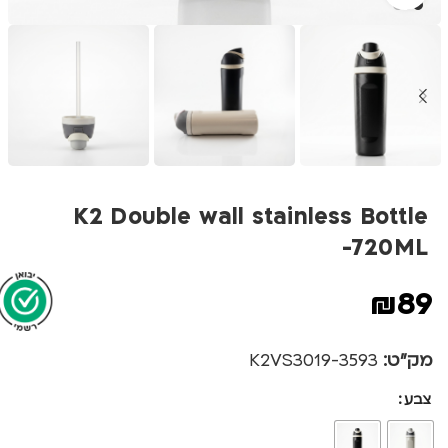
K2 Double wall stainless Bottle
-720ML
₪
89
מק"ט:
3593-K2VS3019
צבע