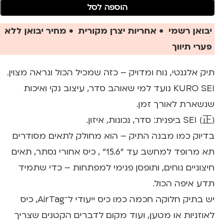
הוספה לסל
יבואן רשמי • אחריות יצרן מקורית • מחיר יבואן ללא
פערי תיווך
תיק אלגנטי, נוח ומדויק – כזה שמכיל הכול ונראה מצוין.
KURO SEI נועד למי שאוהב סדר, עיצוב נקי ואיכות
שנשארת לאורך זמן.
SEI (正) ביפנית: סדר, נכונות, איזון.
בדיוק כמו מבנה התיק – הוא מחולק לתאים מסודרים
תא מרופד למחשב עד "15.6" , כיס אחורי נסתר, תאים
חיצוניים נוחים, ותופסן פנימי למפתחות – כדי שתמיד
תדע איפה הכול.
יש בתיק חלוקה חכמה כמו כיס ייעודי ל־AirTag, כיס
לאוזניות או מטען, ועוד מקום לדברים הקטנים שצריך