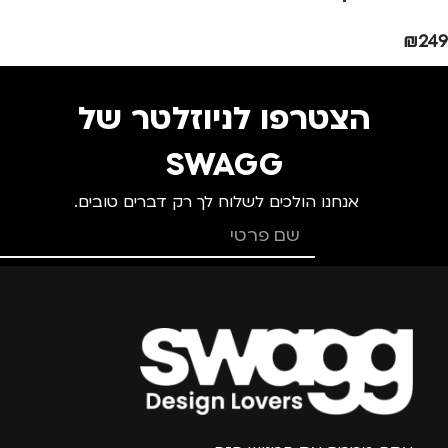
גברים
,
חיילים
,
טיולים
,
מותגים
TROIKA
מנהלים, עסקים, עבודה
,
₪
249
נסיעות
,
נשים
מתאים ל
הצטרפו לניוזלטר של
גברים
,
נשים
SWAGG
אנחנו הולכים לשלוח לך רק דברים טובים.
צרפו אותי למועדון