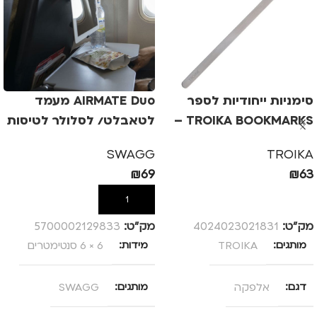
סימניות ייחודיות לספר
AIRMATE Duo מעמד
TROIKA BOOKMARKS –
לטאבלט/ לסלולר לטיסות
אלפקה
SWAGG
TROIKA
₪
69
₪
63
הוספה לסל
הוספה לסל
מק”ט:
4024023021831
מק”ט:
5700002129833
מותגים
TROIKA
מידות
6 × 6 סנטימטרים
דגם
אלפקה
מותגים
SWAGG