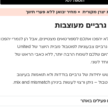
הוספה לסל
יצרן מקורית • מחיר יבואן ללא פערי תיווך
 יהפכו אתכם לספורטאים מצטיינים, אבל הן לגמרי יהפכו
לכם את היום ליום כיף. גרביים צבעוניות לפוטבול מבית היוצר של United
פכו את היום שלכם לשמח הרבה יותר, ללא כאבי הראש של
חד לשני.
Nice  כולל שש יחידות של גרביים בודדות ולא תואמות בעיצוב
תן ורצוי לעשות ביניהן mix and mismatch.
 פעילים באתר