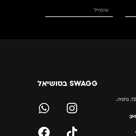
SWAGG בסושיאל
אן: