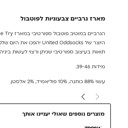
מארז גרביים צבעוניות לפוטבול
הגרביים במוטיב פוטבול ספורטיבי במארז Nice Try אמנם לא יהפכו אתכם לספורטאים מצטיינים, אבל הן לגמרי יעשו לכם יום כיף.
היוצר של ted Oddsocks
תואות בעיצוב ספורטיבי שניתן ורצוי לעשות ביניהם ix and mismatch
מידות 39-46.
עשוי 88% כותנה, 10% פוליאמיד, 2% אלסטן.
מוצרים נוספים שאולי יעניינו אותך