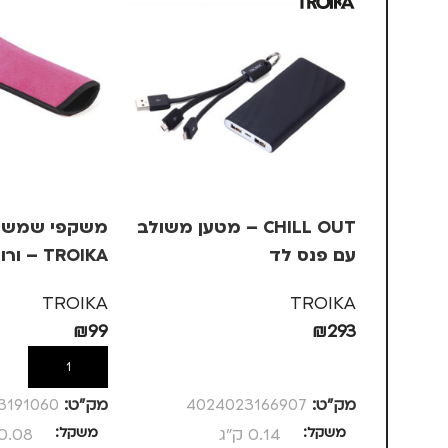
CHILL OUT – מטען משולב
משקפי שמש ב
עם פנס לד
TROIKA – ורוד, +1
TROIKA
TROIKA
₪
99
₪
293
הוספה לסל
הוספה לסל
מק”ט:
4024023166907
מק”ט:
3191060
משקל
0.14 ק"ג
משקל
0.08 ק"ג