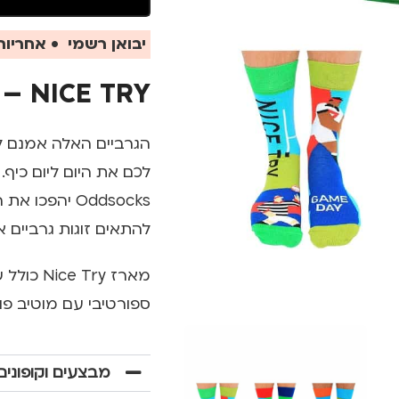
יבואן רשמי • אחריות 
NICE TRY – גרביים מעוצבות
הגרביים האלה אמנם לא
Oddsocks יה
להתאים זוגות גרביים א
מארז Try
ספורטיבי עם מוטיב פוטבול – ני
מבצעים וקופונים