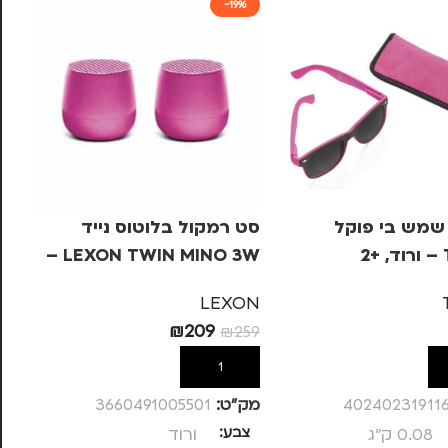
-19%
שמש בי פוקל
סט רמקול בלוטוס נייד
סי
2
LEXON TWIN MINO 3W –
ורוד
א
KA
LEXON
63
₪
209
₪
259
ל
הוספה לסל
40240231911
מק”ט:
3660491005501
מק
0.08 ק"ג
צבע
ורוד
מ