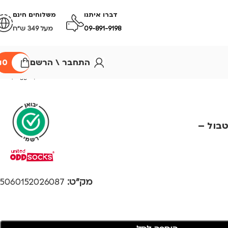
דברו איתנו
משלוחים חינם
09-891-9198
מעל 349 ש״ח
התחבר \ הרשם
0
₪
טבול –
מק"ט:
5060152026087