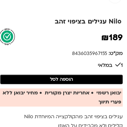
Nilo עגילים בציפוי זהב
₪
189
מק"ט:
8436035967155
1 במלאי
הוספה לסל
יבואן רשמי • אחריות יצרן מקורית • מחיר יבואן ללא
פערי תיווך
עגילים בציפוי זהב מהקולקצייה המיוחדת Nilo
קלילים ולא מכבידים על האוזן