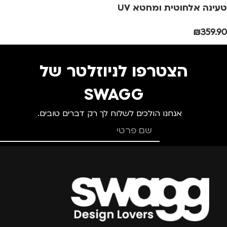
מותגים
TROIKA
מותגים
TROIKA
טעינה אלחוטית ומחטא UV
₪
359.90
מתאים ל
מתאים ל
גברים
,
נשים
גברים
,
נשים
הצטרפו לניוזלטר של
SWAGG
אנחנו הולכים לשלוח לך רק דברים טובים.
צרפו אותי למועדון