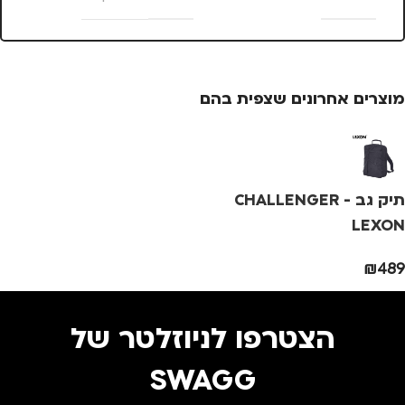
25 × 13.5 × 4
מ
סנטימטרים
מוצרים אחרונים שצפית בהם
צבע
ורוד
מידה
+1
תיק גב CHALLENGER -
מותגים
TROIKA
LEXON
₪
489
מתאים ל
גברים
,
נשים
הצטרפו לניוזלטר של
SWAGG