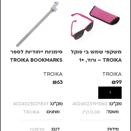
משקפי שמש בי פוקל
סימניות ייחודיות לספר
TROIKA – ורוד, +1
TROIKA BOOKMARKS
– אלפקה
בו
RE
TROIKA
TROIKA
99
₪
63
₪
99
הוספה לסל
הוספה לסל
מק”ט:
4024023191060
מק”ט:
4024023021831
מק
משקל
0.08 ק"ג
מותגים
TROIKA
צ
מידות
דגם
אלפקה
מ