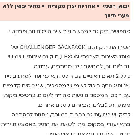
יבואן רשמי • אחריות יצרן מקורית • מחיר יבואן ללא
פערי תיווך
מחפשים תיק גב למחשב נייד שיהיה לכם נוח ופרקטי?
הכירו את תיק הגב CHALLENGER BACKPACK של
מותג האיכות הצרפתי LEXON, תיק גב איכותי, שימושי
ונח ליום יום, למחשב נייד, מסמכים, עבודה.
כולל 2 תאים ראשיים עם רוכסן, תא מרופד למחשב נייד
"15 ותא נוסף היכול לשמש למסמכים, שני כיסים קדמיים
עם רוכסן המספקים גישה מהירה לעטים, כרטיסי ביקור,
מפתחות, כבלים ואביזרים קטנים אחרים.
לתיק יש רצועות גב רחבות במיוחד, ניתנות להסתרה
בתא יעודי ובמקומן ניתן לשאת את התיק באמצעות ידית
חבויה נשלפת הנמצאת בראש התיק.