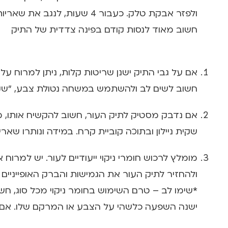
ולפזר אבקת טלק. כעבור 4 שעות, לנגב את שאריות האבקה.
חשוב מאוד לנסות קודם בפינה צדדית של התיק
אם על גבי התיק ישנן שריטות קלות, ניתן למרוח ע
חשוב לשים לב ולהשתמש במשחה נטולת צבע, "שק
אם נדבק מסטיק לתיק העור, חשוב להקשיח אותו, 
שקית ניילון ובתוכה קוביית קרח. במידה ונותרו שא
מומלץ לרכוש חומרי ניקוי ייעודיים לעור. יש למרוח
ולהחזיר לתיק העור את הגמישות והברק האופייניים ל
*שימו לב – טרם השימוש בחומר ניקוי מכל סוג, חש
ישנה השפעה כלשהי על הצבע או המרקם שלו. אם לא