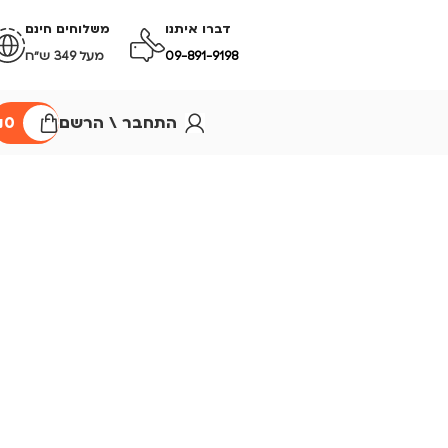
דברו איתנו
משלוחים חינם
09-891-9198
מעל 349 ש״ח
התחבר \ הרשם
0
₪