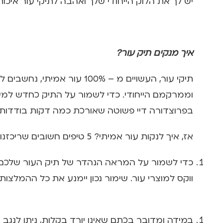
יש לך את הלוק הייחודי שלך ואהבה לתיקי עור איכותי
איך מנקים תיק עור?
תיקי עור, העשויים מ – 0%
וממרקמם הייחודי. כדי לשמור על התיק כחדש למשך 
בפרוצדורה דיי פשוטה שאורכת כמה דקות בודדות ב
אז, איך לנקות עור אמיתי? 5 טיפים חשובים שריכזנו בשבילך:
כדי לשמור על המראה הנהדר של תיק העור שלכם, מו
ווקס למוצרי עור. שימור נכון יימנע את כל ההמלצו
במידה ומדובר בכתם שאינו יורד בקלות, ניתן לנגב