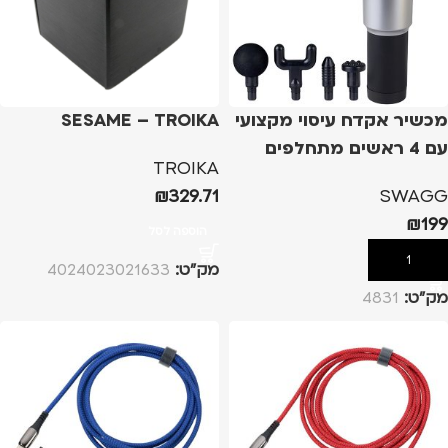
מכשיר אקדח עיסוי מקצועי
SESAME – TROIKA
עם 4 ראשים מתחלפים
TROIKA
₪
329.71
SWAGG
₪
199
הוספה לסל
הוספה לסל
מק”ט:
4024023021633
מק”ט:
4831