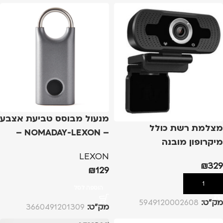
מנעול מבוסס טביעת אצבע
מצלמת רשת כולל
– NOMADAY-LEXON –
מיקרופון מובנה
אפור
LEXON
₪
329
₪
129
הוספה לסל
הוספה לסל
מק”ט:
5949120002608
מק”ט:
3660491201309