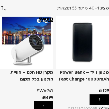
מציג 1–40 מתוך 55 תוצאות
מטען נייד – Power Bank
מקרן HD חכם – חוויית
Fast Charge 10000mAh
קולנוע בכל מקום
SWAGG
₪
129
₪
499
הוספה לסל
הוספה לסל
מק”ט:
0137137400035