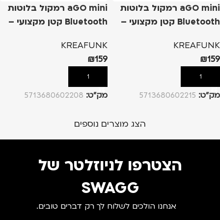
aGO mini רמקול בלוטות
aGO mini רמקול בלוטות
Bluetooth קטן מקצועי –
Bluetooth קטן מקצועי –
ירוק
ורוד
KREAFUNK
KREAFUNK
₪
159
₪
159
הוספה לסל
הוספה לסל
מק”ט:
5713680602215
מק”ט:
5713680602208
הצג מוצרים נוספים
הצטרפו לניוזלטר של
SWAGG
אנחנו הולכים לשלוח לך רק דברים טובים.