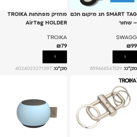
SMART TAG תג מיקום חכם
מחזיק מפתחות TROIKA
– שחור
AirTag HOLDER
TROIKA
SWAGG
₪
79
₪
99
הוספה לסל
הוספה לסל
מק”ט:
859666547529
מק”ט:
4024023271397