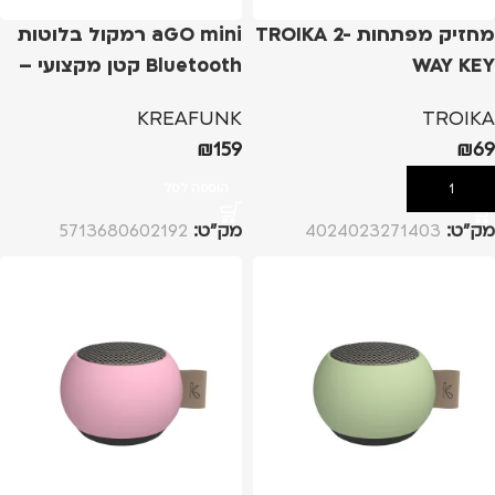
מחזיק מפתחות TROIKA 2-
aGO mini רמקול בלוטות
WAY KEY
Bluetooth קטן מקצועי –
תכלת
KREAFUNK
TROIKA
₪
159
₪
69
הוספה לסל
הוספה לסל
מק”ט:
4024023271403
מק”ט:
5713680602192