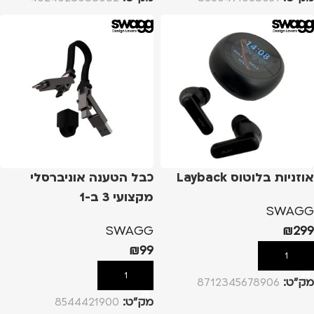
אוזניות בלוטוס Layback
כבל הטענה אוניברסלי
מקצועי 3 ב-1
SWAGG
SWAGG
₪
299
₪
99
הוספה לסל
הוספה לסל
מק”ט:
8712345678906
מק”ט:
8544421900