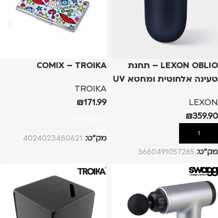
LEXON OBLIO – תחנת
COMIX – TROIKA
טעינה אלחוטית ומחטא UV
TROIKA
– כחול
₪
171.99
LEXON
₪
359.90
הוספה לסל
הוספה לסל
מק”ט:
4024023480621
מק”ט:
3660491057265