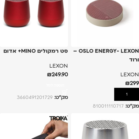
OSLO ENERGY- LEXON –
סט רמקולים MINO+ אדום
ורוד
LEXON
₪
249.90
LEXON
₪
299
הוספה לסל
הוספה לסל
מק”ט:
3660491201729
מק”ט:
810011110717