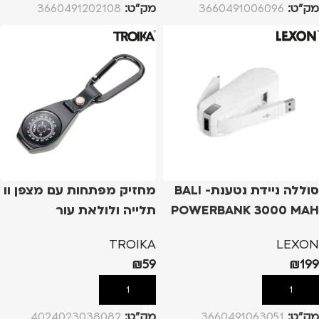
מק”ט:
3660491006096
מק”ט:
3660491202108
סוללה ניידת נטענת- BALI
מחזיק מפתחות עם מצפן וו
POWERBANK 3000 MAH
תלייה ולולאת עור
TROIKA
LEXON
₪
59
₪
199
הוספה לסל
הוספה לסל
מק”ט:
3660491063051
מק”ט:
4024023038082