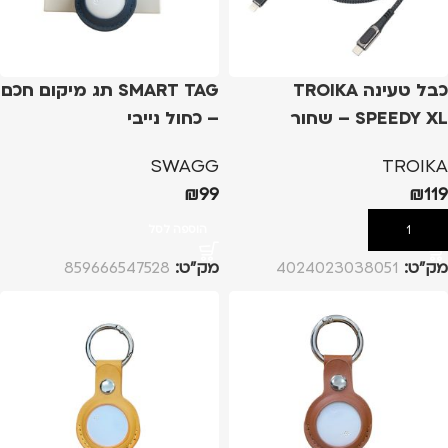
כבל טעינה TROIKA
SMART TAG תג מיקום חכם
SPEEDY XL – שחור
– כחול נייבי
SWAGG
TROIKA
₪
99
₪
119
הוספה לסל
הוספה לסל
מק”ט:
4024023038051
מק”ט:
859666547528