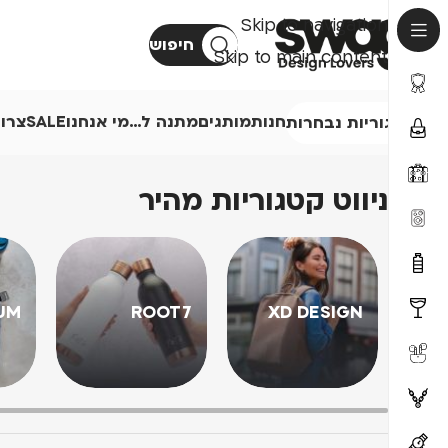
Skip to navigation
חיפוש
Skip to main content
חנות
מותגים
מתנה ל…
מי אנחנו
SALE
צרו
קטגוריות נבחרות
ניווט קטגוריות מהיר
UM
ROOT7
XD DESIGN