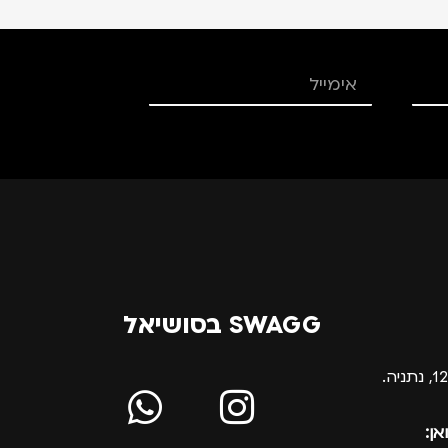
SWAGG בסושיאל
אן: