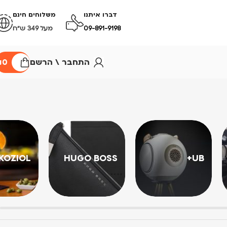
דברו איתנו
משלוחים חינם
09-891-9198
מעל 349 ש״ח
התחבר \ הרשם
0
₪
KOZIOL
HUGO BOSS
UB+