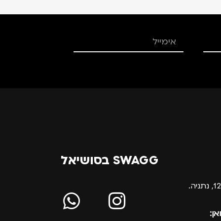
SWAGG בסושיאל
אן: