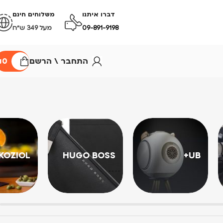
דברו איתנו
משלוחים חינם
09-891-9198
מעל 349 ש״ח
התחבר \ הרשם
0
₪
KOZIOL
HUGO BOSS
UB+