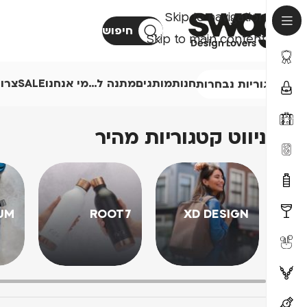
Skip to navigation
חיפוש
Skip to main content
חנות
מותגים
מתנה ל…
מי אנחנו
SALE
צרו
קטגוריות נבחרות
ניווט קטגוריות מהיר
UM
ROOT7
XD DESIGN