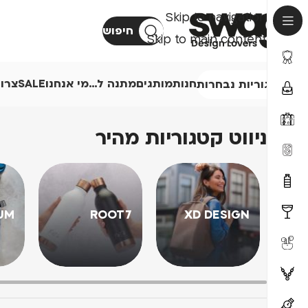
Skip to navigation
חיפוש
Skip to main content
חנות
מותגים
מתנה ל…
מי אנחנו
SALE
צרו
קטגוריות נבחרות
ניווט קטגוריות מהיר
UM
ROOT7
XD DESIGN