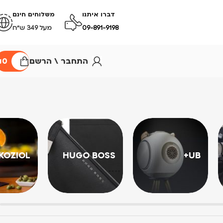
דברו איתנו
משלוחים חינם
09-891-9198
מעל 349 ש״ח
התחבר \ הרשם
0
₪
KOZIOL
HUGO BOSS
UB+