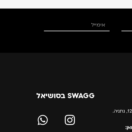
SWAGG בסושיאל
אן: