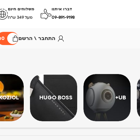
דברו איתנו
משלוחים חינם
09-891-9198
מעל 349 ש״ח
התחבר \ הרשם
0
₪
KOZIOL
HUGO BOSS
UB+