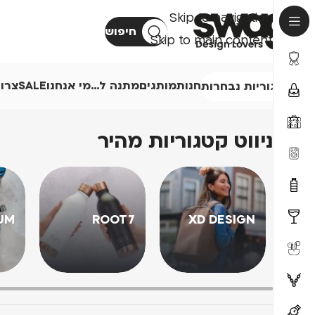
Skip to navigation
חיפוש
Skip to main content
חנות
מותגים
מתנה ל…
מי אנחנו
SALE
צרו
קטגוריות נבחרות
ניווט קטגוריות מהיר
UM
ROOT7
XD DESIGN