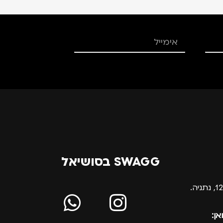
SWAGG בסושיאל
אן: