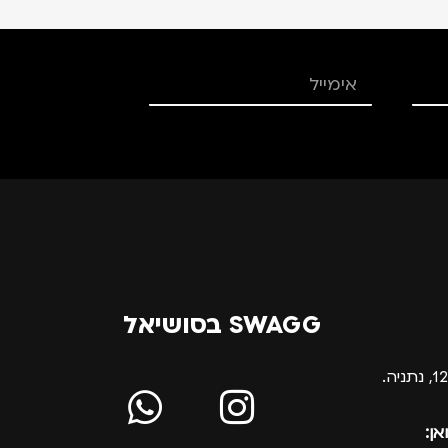
SWAGG בסושיאל
אן: