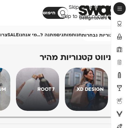
Skip to navigation
חיפוש
Skip to main content
חנות
מותגים
מתנה ל…
מי אנחנו
SALE
צרו
קטגוריות נבחרות
ניווט קטגוריות מהיר
UM
ROOT7
XD DESIGN