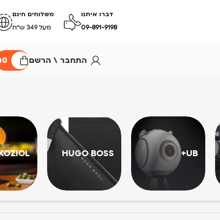
דברו איתנו
משלוחים חינם
09-891-9198
מעל 349 ש״ח
התחבר \ הרשם
0
₪
KOZIOL
HUGO BOSS
UB+