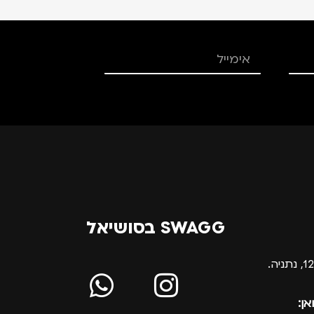
SWAGG בסושיאל
אן: