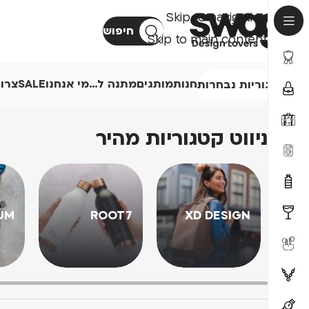
Skip to navigation
חיפוש
Skip to main content
חנות
מותגים
מתנה ל…
מי אנחנו
SALE
צרו
קטגוריות נבחרות
ניווט קטגוריות מהיר
UM
ROOT7
XD DESIGN