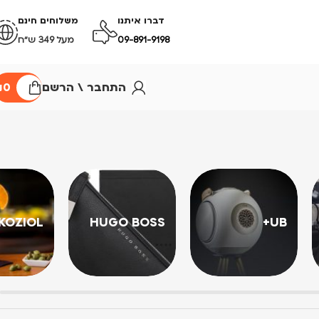
דברו איתנו
משלוחים חינם
09-891-9198
מעל 349 ש״ח
התחבר \ הרשם
0
₪
KOZIOL
HUGO BOSS
UB+