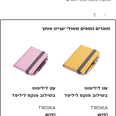
מוצרים נוספים שאולי יעניינו אותך
עט ליליפוט
עט ליליפוט
בשילוב פנקס ליליפד
בשילוב פנקס ליליפד
ssic
– צהוב
– ורוד
7
TROIKA
TROIKA
55
₪
110
₪
110